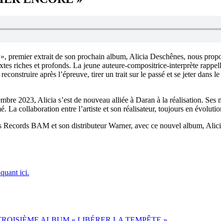
», premier extrait de son prochain album, Alicia Deschênes, nous prop
extes riches et profonds. La jeune auteure-compositrice-interprète rappel
e reconstruire après l’épreuve, tirer un trait sur le passé et se jeter dans 
mbre 2023, Alicia s’est de nouveau alliée à Daran à la réalisation. Ses m
. La collaboration entre l’artiste et son réalisateur, toujours en évoluti
s Records BAM et son distributeur Warner, avec ce nouvel album, Alicia
iquant ici.
ROISIÈME ALBUM « LIBÉRER LA TEMPÊTE »