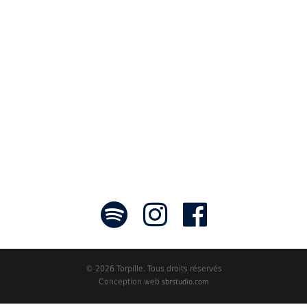
communicateurs d’émotions peignant
des tableaux sonores qui nous font
voyager. À nous de les exposer et les
faire rayonner! »
- Jean-François Blanchet, président
© 2026 Torpille. Tous droits réservés
Conception web
sbrstudio.com