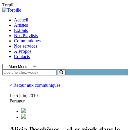
Torpille
Accueil
Artistes
Extraits
Nos Playlists
Communiqués
Nos services
À Propos
Contacts
< Retour aux communiqués
Le 5 juin, 2019
Partager
Alicia Deschênes – «Les pieds dans le