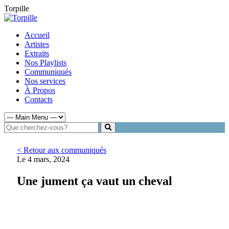
Torpille
Accueil
Artistes
Extraits
Nos Playlists
Communiqués
Nos services
À Propos
Contacts
< Retour aux communiqués
Le 4 mars, 2024
Une jument ça vaut un cheval