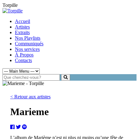
Torpille
Accueil
Artistes
Extraits
Nos Playlists
Communiqués
Nos services
À Propos
Contacts
< Retour aux artistes
Marieme
L’album de Marième n’est ni plus ni moins qu’une fête de