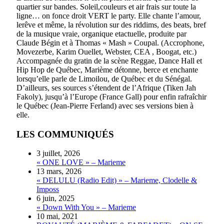
quartier sur bandes. Soleil,couleurs et air frais sur toute la
ligne… on fonce droit VERT le party. Elle chante l’amour,
lerêve et même, la révolution sur des riddims, des beats, bref
de la musique vraie, organique etactuelle, produite par
Claude Bégin et à Thomas « Mash » Coupal. (Accrophone,
Movezerbe, Karim Ouellet, Webster, CEA , Boogat, etc.)
Accompagnée du gratin de la scène Reggae, Dance Hall et
Hip Hop de Québec, Marième détonne, berce et enchante
lorsqu’elle parle de Limoilou, de Québec et du Sénégal.
D’ailleurs, ses sources s’étendent de l’Afrique (Tiken Jah
Fakoly), jusqu’à l’Europe (France Gall) pour enfin rafraîchir
le Québec (Jean-Pierre Ferland) avec ses versions bien à
elle.
LES COMMUNIQUÉS
3 juillet, 2026
« ONE LOVE » – Marieme
13 mars, 2026
« DELULU (Radio Edit) » – Marieme, Clodelle &
Imposs
6 juin, 2025
« Down With You » – Marieme
10 mai, 2021