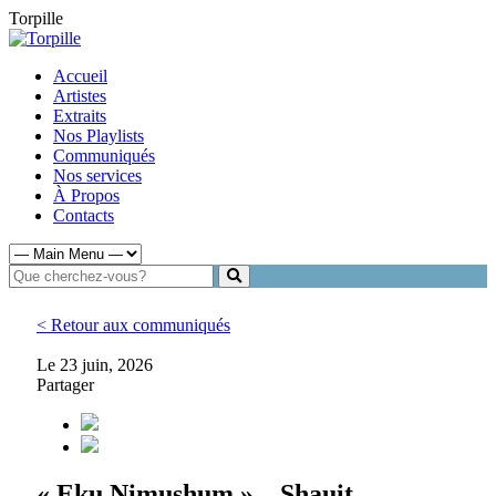
Torpille
Accueil
Artistes
Extraits
Nos Playlists
Communiqués
Nos services
À Propos
Contacts
< Retour aux communiqués
Le 23 juin, 2026
Partager
« Eku Nimushum » – Shauit