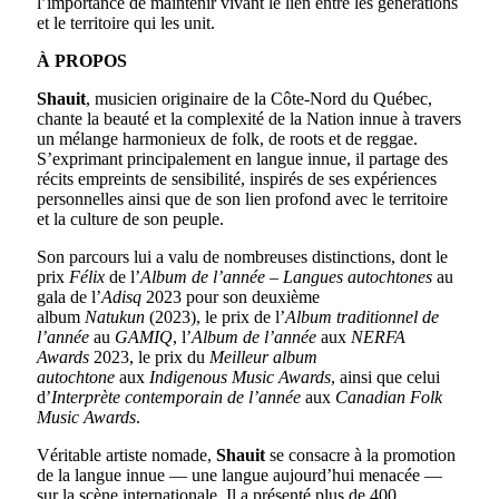
l’importance de maintenir vivant le lien entre les générations
et le territoire qui les unit.
À PROPOS
Shauit
, musicien originaire de la Côte-Nord du Québec,
chante la beauté et la complexité de la Nation innue à travers
un mélange harmonieux de folk, de roots et de reggae.
S’exprimant principalement en langue innue, il partage des
récits empreints de sensibilité, inspirés de ses expériences
personnelles ainsi que de son lien profond avec le territoire
et la culture de son peuple.
Son parcours lui a valu de nombreuses distinctions, dont le
prix
Félix
de l’
Album de l’année – Langues autochtones
au
gala de l’
Adisq
2023 pour son deuxième
album
Natukun
(2023), le prix de l’
Album traditionnel de
l’année
au
GAMIQ
, l’
Album de l’année
aux
NERFA
Awards
2023, le prix du
Meilleur album
autochtone
aux
Indigenous Music Awards
, ainsi que celui
d’
Interprète contemporain de l’année
aux
Canadian Folk
Music Awards
.
Véritable artiste nomade,
Shauit
se consacre à la promotion
de la langue innue — une langue aujourd’hui menacée —
sur la scène internationale. Il a présenté plus de 400