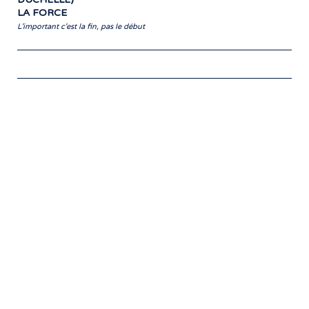
LA FORCE
L'important c'est la fin, pas le début
Notre travail prend tout son sens grâce
aux artistes : des passionnés,
communicateurs d’émotions peignant
des tableaux sonores qui nous font
voyager. À nous de les exposer et les
faire rayonner! »
- Jean-François Blanchet, président