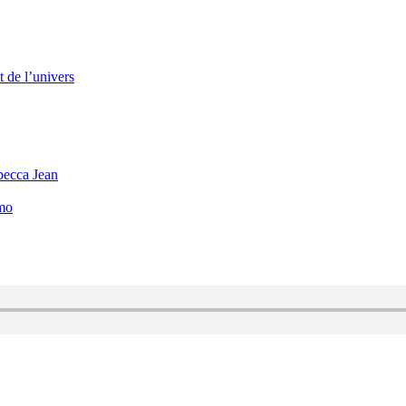
 de l’univers
becca Jean
mo