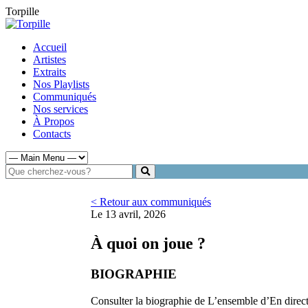
Torpille
Accueil
Artistes
Extraits
Nos Playlists
Communiqués
Nos services
À Propos
Contacts
< Retour aux communiqués
Le 13 avril, 2026
À quoi on joue ?
BIOGRAPHIE
Consulter la biographie de L’ensemble d’En direct