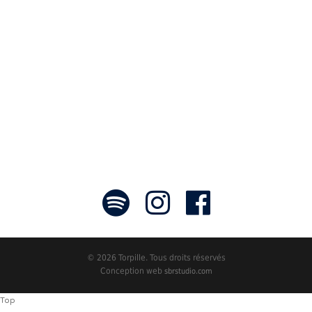
communicateurs d’émotions peignant
des tableaux sonores qui nous font
voyager. À nous de les exposer et les
faire rayonner! »
- Jean-François Blanchet, président
© 2026 Torpille. Tous droits réservés
Conception web
sbrstudio.com
Top