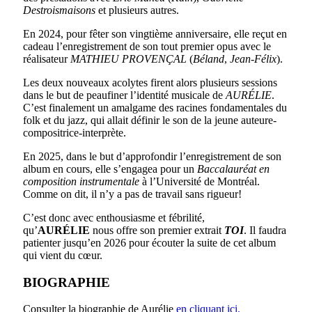
Destroismaisons
et plusieurs autres.
En 2024, pour fêter son vingtième anniversaire, elle reçut en
cadeau l’enregistrement de son tout premier opus avec le
réalisateur
MATHIEU PROVENÇAL
(
Béland
,
Jean-Félix
)
.
Les deux nouveaux acolytes firent alors plusieurs sessions
dans le but de peaufiner l’identité musicale de
AURÉLIE
.
C’est finalement un amalgame des racines fondamentales du
folk et du jazz, qui allait définir le son de la jeune auteure-
compositrice-
interprète.
En 2025, dans le but d’approfondir l’enregistrement de son
album en cours, elle s’engagea pour un
Baccalauréat en
composition instrumentale
à l’Université de Montréal.
Comme on dit, il n’y a pas de travail sans rigueur!
C’est donc avec enthousiasme et fébrilité,
qu’
AURÉLIE
nous offre son premier extrait
TOI
. Il faudra
patienter jusqu’en 2026 pour écouter la suite de cet album
qui vient du cœur.
BIOGRAPHIE
Consulter la biographie de Aurélie
en cliquant ici.