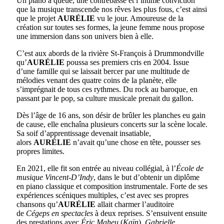
Un piano à queue, une contrebasse et l’intime conviction
que la musique transcende nos rêves les plus fous, c’est ainsi
que le projet
AURÉLIE
vu le jour. Amoureuse de la
création sur toutes ses formes, la jeune femme nous propose
une immersion dans son univers bien à elle.
C’est aux abords de la rivière St-François à Drummondville
qu’
AURÉLIE
poussa ses premiers cris en 2004. Issue
d’une famille qui se laissait bercer par une multitude de
mélodies venant des quatre coins de la planète, elle
s’imprégnait de tous ces rythmes. Du rock au baroque, en
passant par le pop, sa culture musicale prenait du gallon.
Dès l’âge de 16 ans, son désir de brûler les planches eu gain
de cause, elle enchaîna plusieurs concerts sur la scène locale.
Sa soif d’apprentissage devenait insatiable,
alors
AURÉLIE
n’avait qu’une chose en tête, pousser ses
propres limites.
En 2021, elle fit son entrée au niveau collégial, à l’
École de
musique Vincent-D’Indy
, dans le but d’obtenir un diplôme
en piano classique et composition instrumentale. Forte de ses
expériences scéniques multiples, c’est avec ses propres
chansons qu’
AURÉLIE
allait charmer l’auditoire
de
Cégeps en spectacles
à deux reprises. S’ensuivent ensuite
des prestations avec
Éric Maheu
(
Kaïn
),
Gabrielle