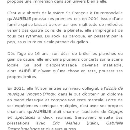
propose une immersion dans son univers bien à elle.
C’est aux abords de la rivière St-François à Drummondville
qu’
AURÉLIE
poussa ses premiers cris en 2004. Issue d’une
famille qui se laissait bercer par une multitude de mélodies
venant des quatre coins de la planète, elle s’imprégnait de
tous ces rythmes. Du rock au baroque, en passant par le
pop, sa culture musicale prenait du gallon.
Dès l’âge de 16 ans, son désir de brûler les planches eu
gain de cause, elle enchaîna plusieurs concerts sur la scène
locale. Sa soif d’apprentissage devenait insatiable,
alors
AURÉLIE
n’avait qu’une chose en tête, pousser ses
propres limites.
En 2021, elle fit son entrée au niveau collégial, à l’
École de
musique Vincent-D’Indy
, dans le but d’obtenir un diplôme
en piano classique et composition instrumentale. Forte de
ses expériences scéniques multiples, c’est avec ses propres
chansons qu’
AURÉLIE
allait charmer l’auditoire de
Cégeps
en spectacles
à deux reprises. S’ensuivent ensuite des
prestations avec
Éric Maheu
(
Kaïn
),
Gabrielle
Destroismaisons
et plusieurs autres.