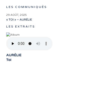
LES COMMUNIQUÉS
29 AOÛT, 2025
« TOI » – AURÉLIE
LES EXTRAITS
AURÉLIE
Toi
« Notre travail prend tout son sens grâce
aux artistes : des passionnés,
communicateurs d’émotions peignant
des tableaux sonores qui nous font
voyager. À nous de les exposer et les
faire rayonner! »