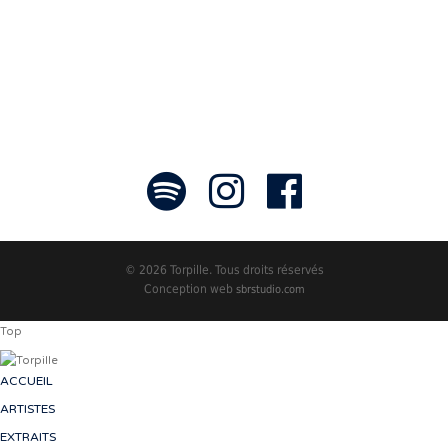
- Jean-François Blanchet, président
© 2026 Torpille. Tous droits réservés
Conception web
sbrstudio.com
Top
ACCUEIL
ARTISTES
EXTRAITS