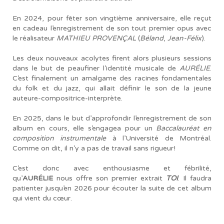
En 2024, pour fêter son vingtième anniversaire, elle reçut
en cadeau l’enregistrement de son tout premier opus avec
le réalisateur
MATHIEU PROVENÇAL
(
Béland
,
Jean-Félix
)
.
Les deux nouveaux acolytes firent alors plusieurs sessions
dans le but de peaufiner l’identité musicale de
AURÉLIE
.
C’est finalement un amalgame des racines fondamentales
du folk et du jazz, qui allait définir le son de la jeune
auteure-compositrice-
interprète.
En 2025, dans le but d’approfondir l’enregistrement de son
album en cours, elle s’engagea pour un
Baccalauréat en
composition instrumentale
à l’Université de Montréal.
Comme on dit, il n’y a pas de travail sans rigueur!
C’est donc avec enthousiasme et fébrilité,
qu’
AURÉLIE
nous offre son premier extrait
TOI
. Il faudra
patienter jusqu’en 2026 pour écouter la suite de cet album
qui vient du cœur.