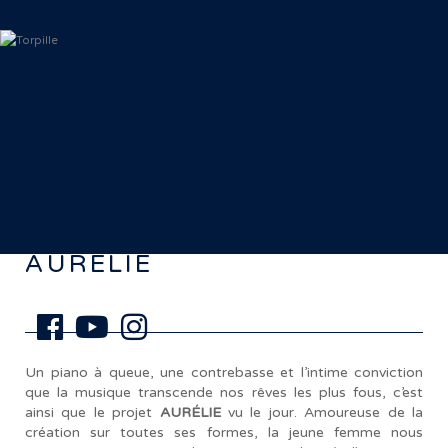
< Retour aux artistes
AURÉLIE
Un piano à queue, une contrebasse et l’intime conviction
que la musique transcende nos rêves les plus fous, c’est
ainsi que le projet
AURÉLIE
vu le jour. Amoureuse de la
création sur toutes ses formes, la jeune femme nous