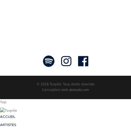
faire rayonner! »
- Jean-François Blanchet, président
© 2026 Torpille. Tous droits réservés
Conception web
sbrstudio.com
Top
ACCUEIL
ARTISTES