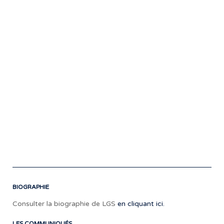
ret
en
stu
pou
finir
un
nou
EP
de
5
cha
pou
le
pri
202
BIOGRAPHIE
Consulter la biographie de LGS
en cliquant ici.
LES COMMUNIQUÉS