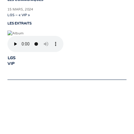
15 MARS, 2024
LGS – « VIP »
LES EXTRAITS
LGS
VIP
Notre travail prend tout son sens grâce
aux artistes : des passionnés,
communicateurs d’émotions peignant
des tableaux sonores qui nous font
voyager. À nous de les exposer et les