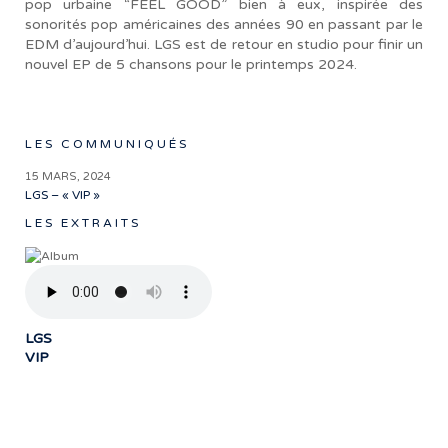
pop urbaine “FEEL GOOD” bien à eux, inspirée des
sonorités pop américaines des années 90 en passant par le
EDM d’aujourd’hui. LGS est de retour en studio pour finir un
nouvel EP de 5 chansons pour le printemps 2024.
LES COMMUNIQUÉS
15 MARS, 2024
LGS – « VIP »
LES EXTRAITS
LGS
VIP
« Notre travail prend tout son sens grâce
aux artistes : des passionnés,