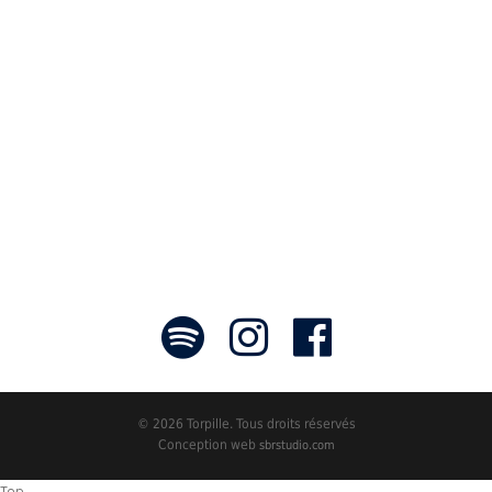
communicateurs d’émotions peignant
des tableaux sonores qui nous font
voyager. À nous de les exposer et les
faire rayonner! »
- Jean-François Blanchet, président
© 2026 Torpille. Tous droits réservés
Conception web
sbrstudio.com
Top