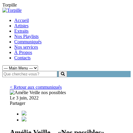
Torpille
Accueil
Artistes
Extraits
Nos Playlists
Communiqués
Nos services
À Propos
Contacts
< Retour aux communiqués
Le 3 juin, 2022
Partager
Amélie Veille – «Nos possibles»