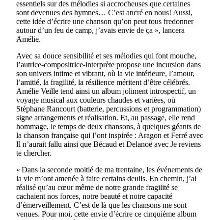
essentiels sur des mélodies si accrocheuses que certaines
sont devenues des hymnes… C’est ancré en nous! Aussi,
cette idée d’écrire une chanson qu’on peut tous fredonner
autour d’un feu de camp, j’avais envie de ça », lancera
Amélie.
Avec sa douce sensibilité et ses mélodies qui font mouche,
l’autrice-compositrice-interprète propose une incursion dans
son univers intime et vibrant, où la vie intérieure, l’amour,
l’amitié, la fragilité, la résilience méritent d’être célébrés.
Amélie Veille tend ainsi un album joliment introspectif, un
voyage musical aux couleurs chaudes et variées, où
Stéphane Rancourt (batterie, percussions et programmation)
signe arrangements et réalisation. Et, au passage, elle rend
hommage, le temps de deux chansons, à quelques géants de
la chanson française qui l’ont inspirée : Aragon et Ferré avec
Il n’aurait fallu ainsi que Bécaud et Delanoë avec Je reviens
te chercher.
« Dans la seconde moitié de ma trentaine, les événements de
la vie m’ont amenée à faire certains deuils. En chemin, j’ai
réalisé qu’au cœur même de notre grande fragilité se
cachaient nos forces, notre beauté et notre capacité
d’émerveillement. C’est de là que les chansons me sont
venues. Pour moi, cette envie d’écrire ce cinquième album