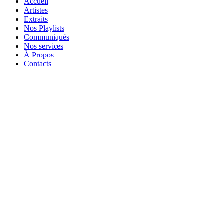
Accueil
Artistes
Extraits
Nos Playlists
Communiqués
Nos services
À Propos
Contacts