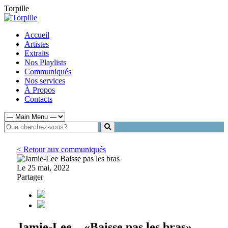
Torpille
Accueil
Artistes
Extraits
Nos Playlists
Communiqués
Nos services
À Propos
Contacts
< Retour aux communiqués
Le 25 mai, 2022
Partager
Jamie-Lee – «Baisse pas les bras»