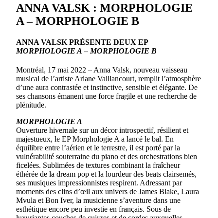
ANNA VALSK : MORPHOLOGIE
A – MORPHOLOGIE B
ANNA VALSK PRÉSENTE DEUX EP
MORPHOLOGIE A
–
MORPHOLOGIE B
Montréal, 17 mai 2022 – Anna Valsk, nouveau vaisseau
musical de l’artiste Ariane Vaillancourt, remplit l’atmosphère
d’une aura contrastée et instinctive, sensible et élégante. De
ses chansons émanent une force fragile et une recherche de
plénitude.
MORPHOLOGIE A
Ouverture hivernale sur un décor introspectif, résilient et
majestueux, le EP Morphologie A a lancé le bal. En
équilibre entre l’aérien et le terrestre, il est porté par la
vulnérabilité souterraine du piano et des orchestrations bien
ficelées. Sublimées de textures combinant la fraîcheur
éthérée de la dream pop et la lourdeur des beats clairsemés,
ses musiques impressionnistes respirent. Adressant par
moments des clins d’œil aux univers de James Blake, Laura
Mvula et Bon Iver, la musicienne s’aventure dans une
esthétique encore peu investie en français. Sous de
luxuriantes couches de cuivres et de cordes auxquelles