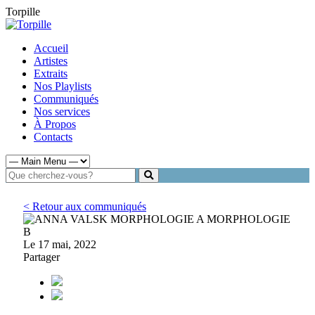
Torpille
Accueil
Artistes
Extraits
Nos Playlists
Communiqués
Nos services
À Propos
Contacts
< Retour aux communiqués
Le 17 mai, 2022
Partager