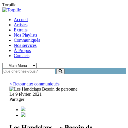
Torpille
Accueil
Artistes
Extraits
Nos Playlists
Communiqués
Nos services
À Propos
Contacts
< Retour aux communiqués
Le 9 février, 2021
Partager
Les Handclaps – « Besoin de