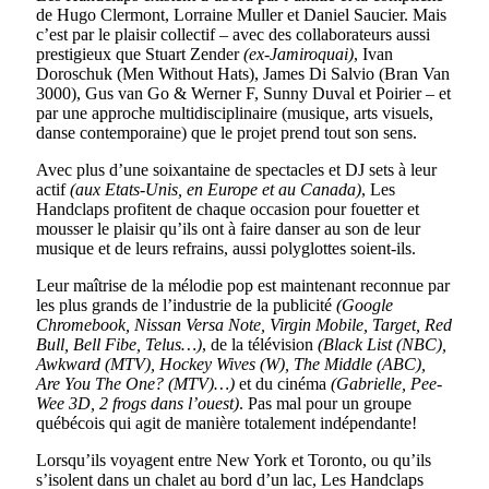
de Hugo Clermont, Lorraine Muller et Daniel Saucier. Mais
c’est par le plaisir collectif – avec des collaborateurs aussi
prestigieux que Stuart Zender
(ex-Jamiroquai)
, Ivan
Doroschuk (Men Without Hats), James Di Salvio (Bran Van
3000), Gus van Go & Werner F, Sunny Duval et Poirier – et
par une approche multidisciplinaire (musique, arts visuels,
danse contemporaine) que le projet prend tout son sens.
Avec plus d’une soixantaine de spectacles et DJ sets à leur
actif
(aux Etats-Unis, en Europe et au Canada)
, Les
Handclaps profitent de chaque occasion pour fouetter et
mousser le plaisir qu’ils ont à faire danser au son de leur
musique et de leurs refrains, aussi polyglottes soient-ils.
Leur maîtrise de la mélodie pop est maintenant reconnue par
les plus grands de l’industrie de la publicité
(Google
Chromebook, Nissan Versa Note, Virgin Mobile, Target, Red
Bull, Bell Fibe, Telus…)
, de la télévision
(Black List (NBC),
Awkward (MTV), Hockey Wives (W), The Middle (ABC),
Are You The One? (MTV)…)
et du cinéma
(Gabrielle, Pee-
Wee 3D, 2 frogs dans l’ouest)
. Pas mal pour un groupe
québécois qui agit de manière totalement indépendante!
Lorsqu’ils voyagent entre New York et Toronto, ou qu’ils
s’isolent dans un chalet au bord d’un lac, Les Handclaps