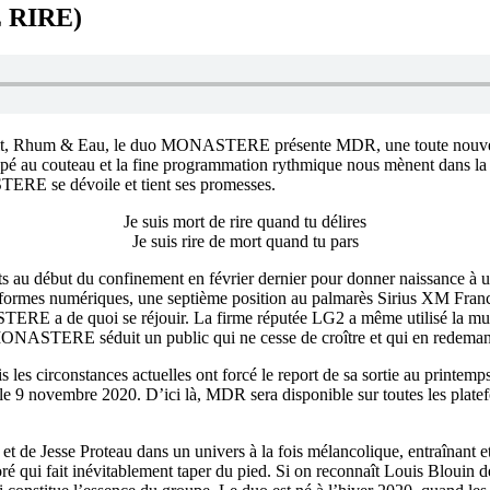
 RIRE)
rait, Rhum & Eau, le duo MONASTERE présente MDR, une toute nouvell
coupé au couteau et la fine programmation rythmique nous mènent dans la
TERE se dévoile et tient ses promesses.
Je suis mort de rire quand tu délires
Je suis rire de mort quand tu pars
nts au début du confinement en février dernier pour donner naissance à 
teformes numériques, une septième position au palmarès Sirius XM Franco
ASTERE a de quoi se réjouir. La firme réputée LG2 a même utilisé la
e MONASTERE séduit un public qui ne cesse de croître et qui en redema
 les circonstances actuelles ont forcé le report de sa sortie au printemp
 le 9 novembre 2020. D’ici là, MDR sera disponible sur toutes les plate
de Jesse Proteau dans un univers à la fois mélancolique, entraînant et
loré qui fait inévitablement taper du pied. Si on reconnaît Louis Blouin