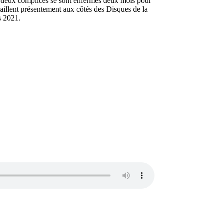
es deux complices se sont enfermés deux mois pour
aillent présentement aux côtés des Disques de la
s 2021.