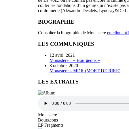
de La Voix, on ne connaît pas encore la chimie qu
couler les fondations d’un genre qui n’existe pas
cordonnerie (Alexandre Désilets, Lyndsay&De Lar
BIOGRAPHIE
Consulter la biographie de Monastere
en cliquant i
LES COMMUNIQUÉS
12 avril, 2021
Monastere – « Bourgeons »
8 octobre, 2020
Monastere – MDR (MORT DE RIRE)
LES EXTRAITS
Monastere
Bourgeons
EP Fragments