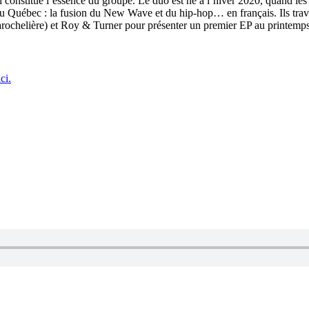
i constitue l’essence du groupe. Le duo est né à l’hiver 2020, quand l
 au Québec : la fusion du New Wave et du hip-hop… en français. Ils trav
ochelière) et Roy & Turner pour présenter un premier EP au printemp
ci.