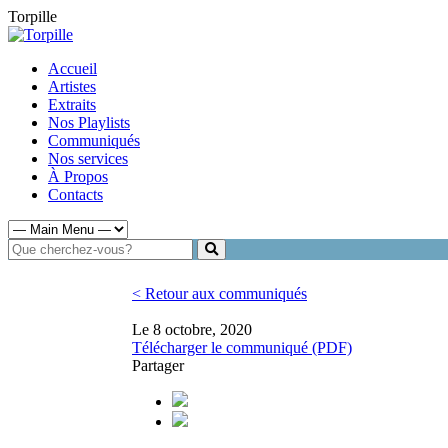
Torpille
Accueil
Artistes
Extraits
Nos Playlists
Communiqués
Nos services
À Propos
Contacts
< Retour aux communiqués
Le 8 octobre, 2020
Télécharger le communiqué (PDF)
Partager