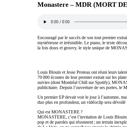
Monastere – MDR (MORT DE
Encouragé par le succès de son tout premier ext
mystérieuse et irrésistible. Le piano, le texte dé
la fois doux et groovy, le style unique de MONAS
Louis Blouin et Jesse Proteau ont réuni leurs tale
70 000 écoutes de leur premier extrait sur les pla
suivies (dont Montréal Chill sur Spotify), MON
publicitaire. Depuis l’ouverture de ses portes, l
Un premier EP devait voir le jour à l’automne, mais
duo plus en profondeur, un vidéoclip sera dévoilé
Qui est MONASTERE ?
MONASTERE, c’est l’invitation de Louis Blouin et 
pop et de paroles qui résonnent ; un terrain inexp