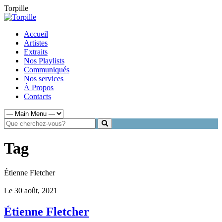
Torpille
Accueil
Artistes
Extraits
Nos Playlists
Communiqués
Nos services
À Propos
Contacts
Tag
Étienne Fletcher
Le 30 août, 2021
Étienne Fletcher