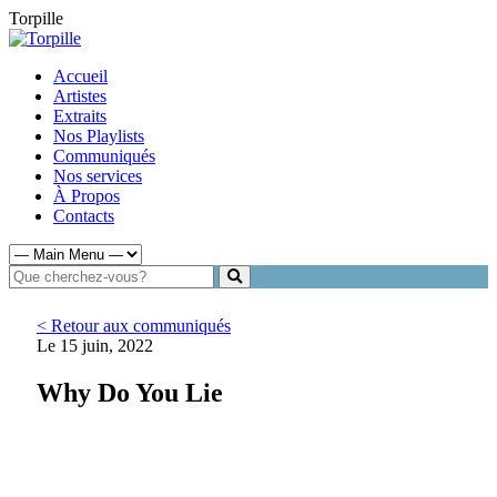
Torpille
Accueil
Artistes
Extraits
Nos Playlists
Communiqués
Nos services
À Propos
Contacts
< Retour aux communiqués
Le 15 juin, 2022
Why Do You Lie