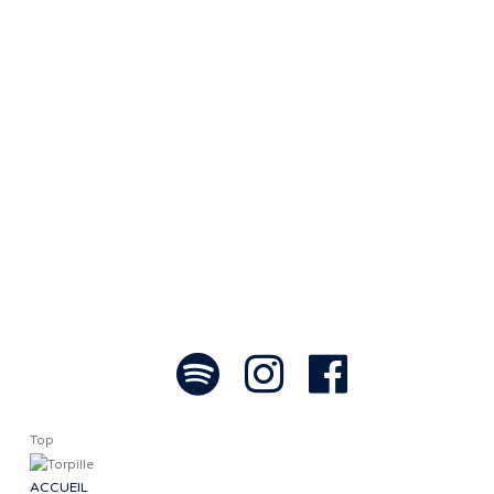
grâce aux artistes : des passionnés,
communicateurs d’émotions peignant
des tableaux sonores qui nous font
voyager. À nous de les exposer et les
faire rayonner! »
- Jean-François Blanchet, président
Top
ACCUEIL