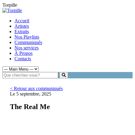
Torpille
Accueil
Artistes
Extraits
Nos Playlists
Communiqués
Nos services
À Propos
Contacts
< Retour aux communiqués
Le 5 septembre, 2025
The Real Me