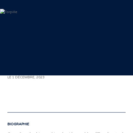
< RETOUR AUX COMMUNIQUÉS
LE 1 DÉCEMBRE, 2023
(
«
BIOGRAPHIE