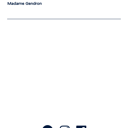
Madame Gendron
Notre travail prend tout son sens grâce
aux artistes : des passionnés,
communicateurs d’émotions peignant
des tableaux sonores qui nous font
voyager. À nous de les exposer et les
faire rayonner! »
- Jean-François Blanchet, président