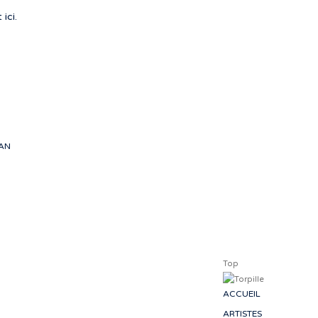
: des p
 ici.
peignan
voyager. À 
- 
EAN
Top
ACCUEIL
ARTISTES