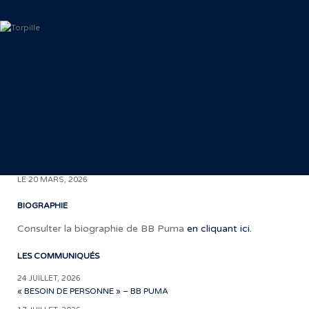
< RETOUR AUX COMMUNIQUÉS
LE 20 MARS, 2026
BIOGRAPHIE
Consulter la biographie de BB Puma
en cliquant ici.
LES COMMUNIQUÉS
24 JUILLET, 2026
«
« BESOIN DE PERSONNE » – BB PUMA