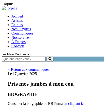
Torpille
Accueil
Artistes
Extraits
Nos Playlists
Communiqués
Nos services
À Propos
Contacts
< Retour aux communiqués
Le 17 janvier, 2025
Pris mes jambes à mon cou
BIOGRAPHIE
Consulter la biographie de BB Puma
en cliquant ici.