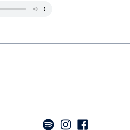
es tableaux sonores qui nous font voyage
rayonner! »
- Jean-François Blanchet, président