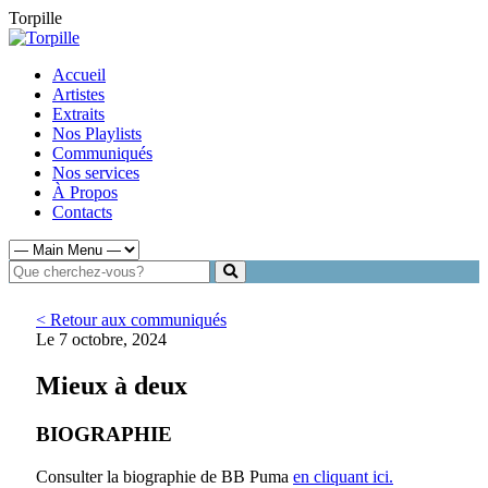
Torpille
Accueil
Artistes
Extraits
Nos Playlists
Communiqués
Nos services
À Propos
Contacts
< Retour aux communiqués
Le 7 octobre, 2024
Mieux à deux
BIOGRAPHIE
Consulter la biographie de BB Puma
en cliquant ici.