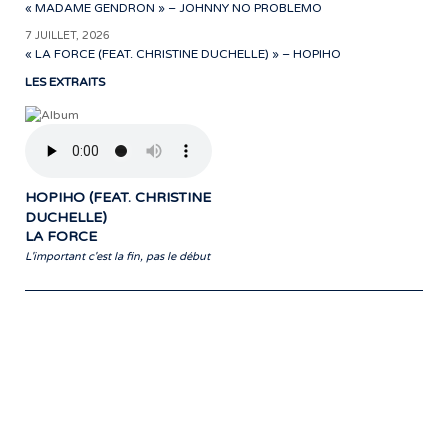
« MADAME GENDRON » – JOHNNY NO PROBLEMO
7 JUILLET, 2026
« LA FORCE (FEAT. CHRISTINE DUCHELLE) » – HOPIHO
LES EXTRAITS
HOPIHO (FEAT. CHRISTINE
DUCHELLE)
LA FORCE
L'important c'est la fin, pas le début
Notre travail prend tout son sens grâce
aux artistes : des passionnés,
communicateurs d’émotions peignant
des tableaux sonores qui nous font
voyager. À nous de les exposer et les