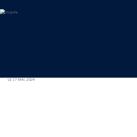
L
< RETOUR AUX COMMUNIQUÉS
LE 17 MAI, 2024
J
M
«