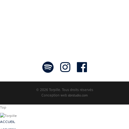
faire rayonner! »
- Jean-François Blanchet, président
© 2026 Torpille. Tous droits réservés
Conception web
sbrstudio.com
Top
ACCUEIL