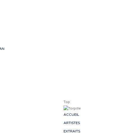
passionnés, com
tableaux sonores qui
e
- Jean-
EAN
Top
ACCUEIL
ARTISTES
EXTRAITS