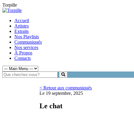
Torpille
Accueil
Artistes
Extraits
Nos Playlists
Communiqués
Nos services
À Propos
Contacts
< Retour aux communiqués
Le 19 septembre, 2025
Le chat