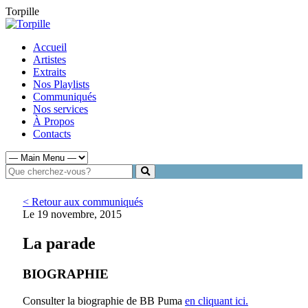
Torpille
Accueil
Artistes
Extraits
Nos Playlists
Communiqués
Nos services
À Propos
Contacts
< Retour aux communiqués
Le 19 novembre, 2015
La parade
BIOGRAPHIE
Consulter la biographie de BB Puma
en cliquant ici.