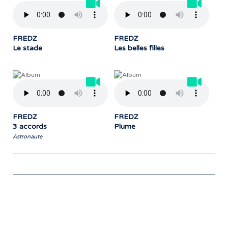
FREDZ
FREDZ
Le stade
Les belles filles
FREDZ
FREDZ
3 accords
Plume
Astronaute
Notre travail prend tout son sens grâce
aux artistes : des passionnés,
communicateurs d’émotions peignant