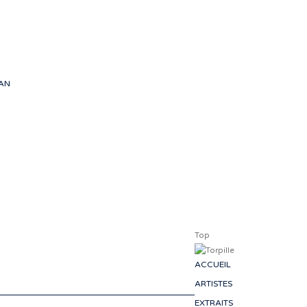
des passionné
des tableaux 
les 
- J
EAN
Top
ACCUEIL
ARTISTES
EXTRAITS