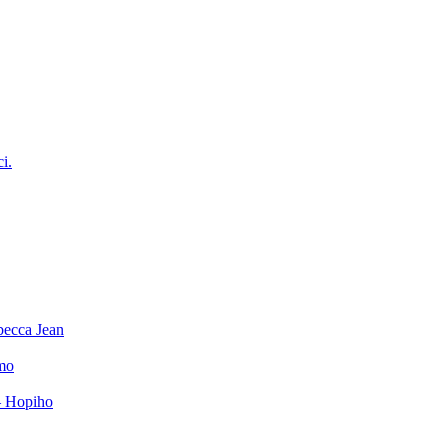
ci.
becca Jean
mo
– Hopiho