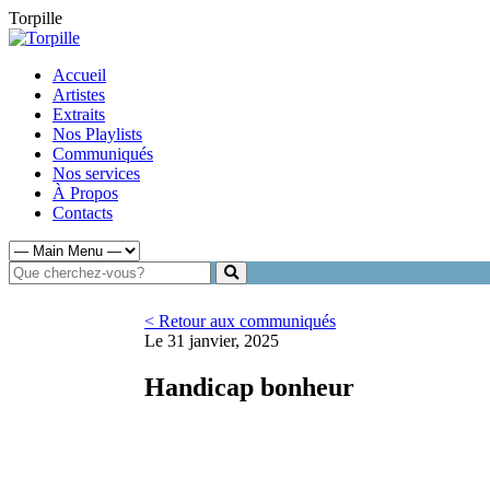
Torpille
Accueil
Artistes
Extraits
Nos Playlists
Communiqués
Nos services
À Propos
Contacts
< Retour aux communiqués
Le 31 janvier, 2025
Handicap bonheur