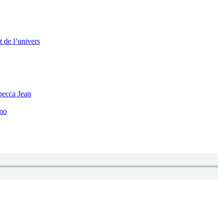
 de l’univers
becca Jean
mo