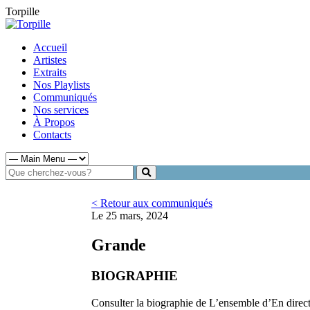
Torpille
Accueil
Artistes
Extraits
Nos Playlists
Communiqués
Nos services
À Propos
Contacts
< Retour aux communiqués
Le 25 mars, 2024
Grande
BIOGRAPHIE
Consulter la biographie de L’ensemble d’En direct