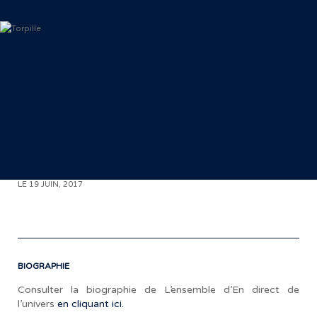
< RETOUR AUX COMMUNIQUÉS
LE 19 JUIN, 2017
BIOGRAPHIE
Consulter la biographie de L’ensemble d’En direct de
«
l’univers
en cliquant ici.