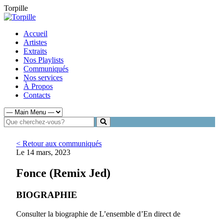
Torpille
Accueil
Artistes
Extraits
Nos Playlists
Communiqués
Nos services
À Propos
Contacts
< Retour aux communiqués
Le 14 mars, 2023
Fonce (Remix Jed)
BIOGRAPHIE
Consulter la biographie de L’ensemble d’En direct de