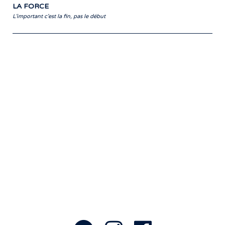
LA FORCE
L'important c'est la fin, pas le début
Notre travail prend tout son sens grâce
aux artistes : des passionnés,
communicateurs d’émotions peignant
des tableaux sonores qui nous font
voyager. À nous de les exposer et les
faire rayonner! »
- Jean-François Blanchet, président