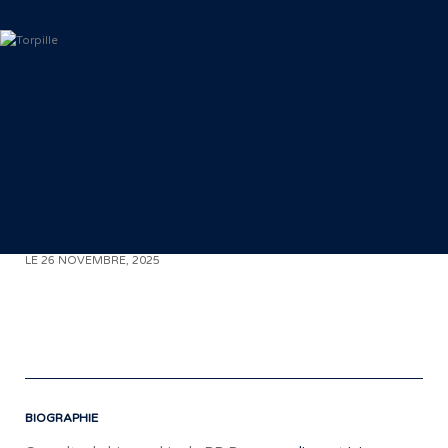
< RETOUR AUX COMMUNIQUÉS
LE 26 NOVEMBRE, 2025
S
«
BIOGRAPHIE