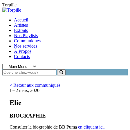
Torpille
Accueil
Artistes
Extraits
Nos Playlists
Communiqués
Nos services
À Propos
Contacts
< Retour aux communiqués
Le 2 mars, 2020
Elie
BIOGRAPHIE
Consulter la biographie de BB Puma
en cliquant ici.