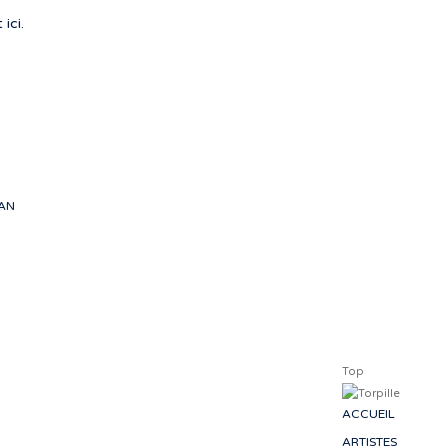
artis
 ici.
d’émot
nous fo
-
EAN
Top
ACCUEIL
ARTISTES