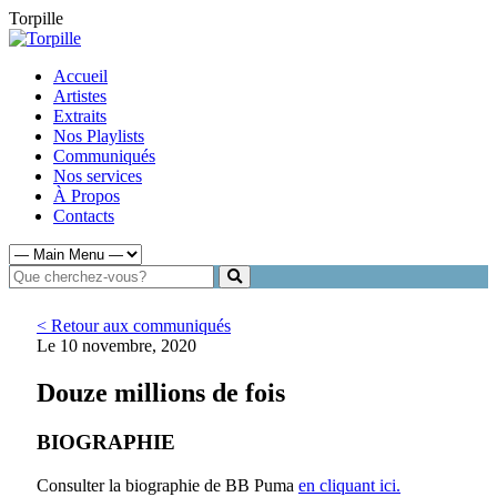
Torpille
Accueil
Artistes
Extraits
Nos Playlists
Communiqués
Nos services
À Propos
Contacts
< Retour aux communiqués
Le 10 novembre, 2020
Douze millions de fois
BIOGRAPHIE
Consulter la biographie de BB Puma
en cliquant ici.