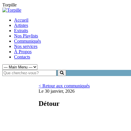
Torpille
Accueil
Artistes
Extraits
Nos Playlists
Communiqués
Nos services
À Propos
Contacts
< Retour aux communiqués
Le 30 janvier, 2026
Détour