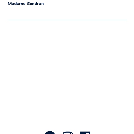
Madame Gendron
Notre travail prend tout son sens grâce
aux artistes : des passionnés,
communicateurs d’émotions peignant
des tableaux sonores qui nous font
voyager. À nous de les exposer et les
faire rayonner! »
- Jean-François Blanchet, président