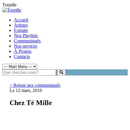
Torpille
Accueil
Artistes
Extraits
Nos Playlists
Communiqués
Nos services
À Propos
Contacts
< Retour aux communiqués
Le 12 mars, 2019
Chez Té Mille