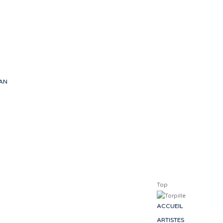
: des p
peignan
voyager. À 
- 
EAN
Top
ACCUEIL
ARTISTES