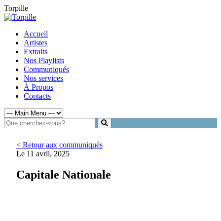
Torpille
Accueil
Artistes
Extraits
Nos Playlists
Communiqués
Nos services
À Propos
Contacts
< Retour aux communiqués
Le 11 avril, 2025
Capitale Nationale