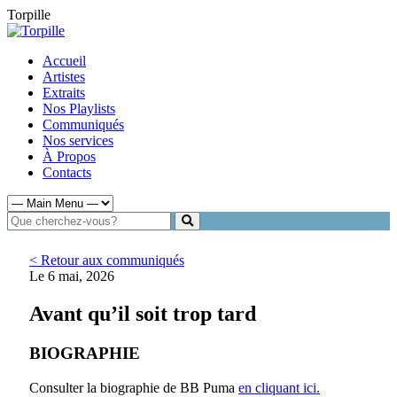
Torpille
Accueil
Artistes
Extraits
Nos Playlists
Communiqués
Nos services
À Propos
Contacts
< Retour aux communiqués
Le 6 mai, 2026
Avant qu’il soit trop tard
BIOGRAPHIE
Consulter la biographie de BB Puma
en cliquant ici.