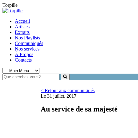
Torpille
Accueil
Artistes
Extraits
Nos Playlists
Communiqués
Nos services
À Propos
Contacts
< Retour aux communiqués
Le 31 juillet, 2017
Au service de sa majesté