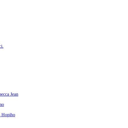
ci.
becca Jean
mo
– Hopiho